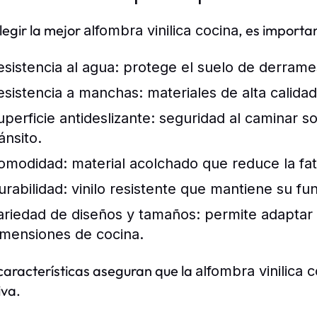
legir la mejor
, es importa
alfombra vinilica cocina
esistencia al agua:
protege el suelo de derrames
esistencia a manchas:
materiales de alta calidad 
uperficie antideslizante:
seguridad al caminar 
ánsito.
omodidad:
material acolchado que reduce la fati
urabilidad:
vinilo resistente que mantiene su fun
ariedad de diseños y tamaños:
permite adaptar l
imensiones de cocina.
características aseguran que la
alfombra vinilica 
iva.