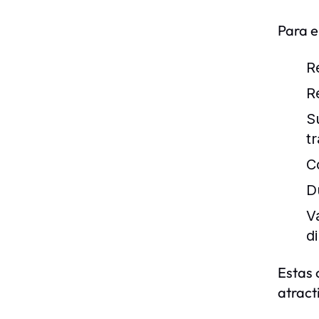
Para e
R
R
S
tr
C
D
V
d
Estas 
atract