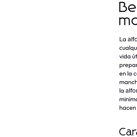
Be
mo
La
alf
cualqu
vida ú
prepar
en la 
mancha
la
alfo
minima
hacen 
Car