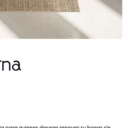
rna
a para quienes desean renovar su hogar sin