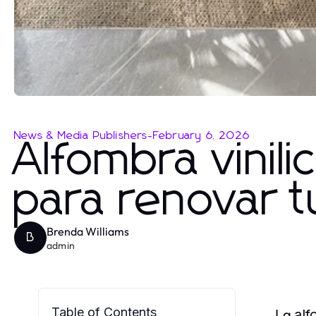
News & Media Publishers
-
February 6, 2026
Alfombra vinil
para renovar t
Brenda Williams
B
admin
Table of Contents
La
alf