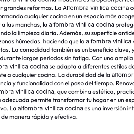
ar grandes reformas. La
c
Alfombra vinilica cocina
ormando cualquier cocina en un espacio más acoged
 a las manchas, la
protege
alfombra vinilica cocina
tando la limpieza diaria. Además, su superficie anti
zonas húmedas, haciendo que la
alfombra vinilica
as. La comodidad también es un beneficio clave, y
 durante largos periodos sin fatiga. Con una amplia
se adapta a diferentes estilos 
ra vinilica cocina
te a cualquier cocina. La durabilidad de la
alfombra
ncia y funcionalidad con el paso del tiempo. Renovar
, que combina estética, practi
mbra vinilica cocina
adecuada permite transformar tu hogar en un esp
a
ivo. La
es una inversión in
alfombra vinilica cocina
 de manera rápida y efectiva.