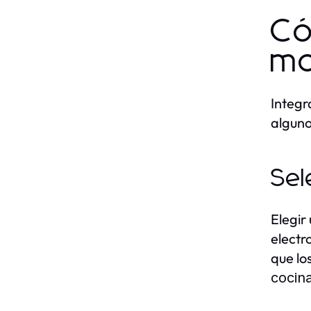
Có
mo
Integr
alguno
Sel
Elegir
electr
que lo
cocin