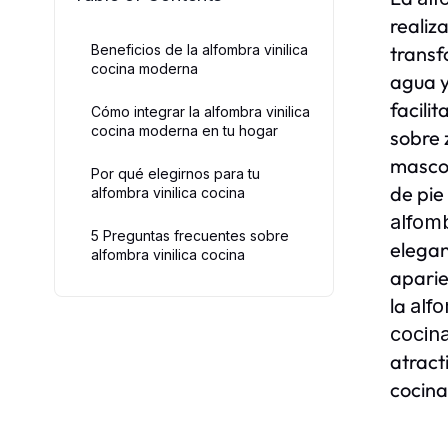
realiz
Beneficios de la alfombra vinilica
transf
cocina moderna
agua y
facili
Cómo integrar la alfombra vinilica
cocina moderna en tu hogar
sobre 
mascot
Por qué elegirnos para tu
de pie
alfombra vinilica cocina
alfomb
5 Preguntas frecuentes sobre
elegan
alfombra vinilica cocina
aparie
la
alfo
cocin
atract
cocina