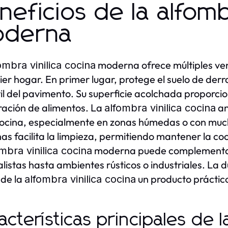
neficios de la alfomb
derna
moderna ofrece múltiples ven
ombra vinilica cocina
ier hogar. En primer lugar, protege el suelo de de
til del pavimento. Su superficie acolchada proporci
ación de alimentos. La
an
alfombra vinilica cocina
cocina, especialmente en zonas húmedas o con mucho 
s facilita la limpieza, permitiendo mantener la c
moderna puede complementar c
mbra vinilica cocina
listas hasta ambientes rústicos o industriales. La 
de la
un producto práctico
alfombra vinilica cocina
acterísticas principales de l