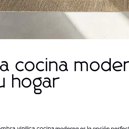
ica cocina mode
u hogar
moderna es la opción perfect
ombra vinilica cocina