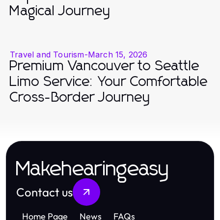
Magical Journey
Travel and Tourism
-
March 15, 2026
Premium Vancouver to Seattle
Limo Service: Your Comfortable
Cross-Border Journey
Makehearingeasy
Contact us
Home Page
News
FAQs