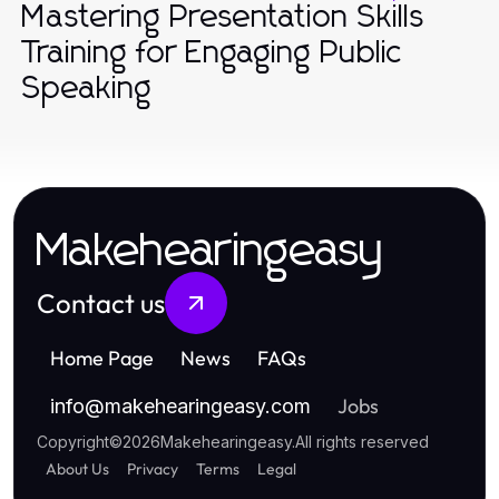
Mastering Presentation Skills
Training for Engaging Public
Speaking
Makehearingeasy
Contact us
Home Page
News
FAQs
Jobs
info
@
makehearingeasy.com
Copyright
©
2026
Makehearingeasy
.
All rights reserved
About Us
Privacy
Terms
Legal