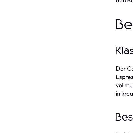
den B
Be
Kla
Der Co
Espres
vollmu
in kre
Bes