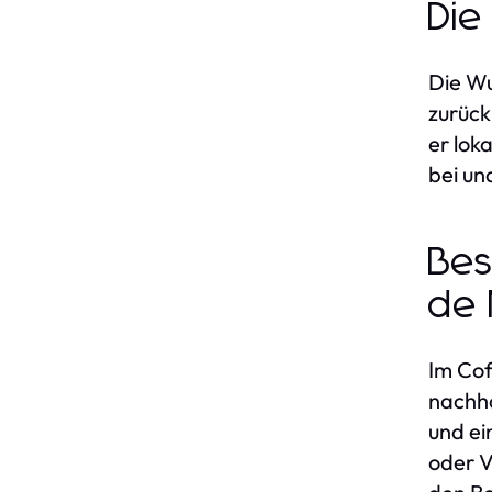
Die
Die Wu
zurück
er lok
bei un
Bes
de 
Im Cof
nachha
und ei
oder V