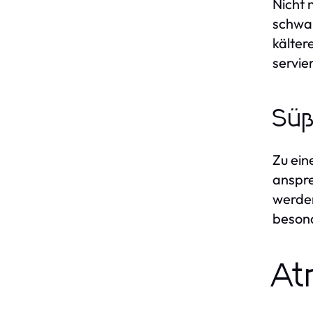
Nicht 
schwar
kälter
servie
Süß
Zu ein
anspre
werden
besond
At