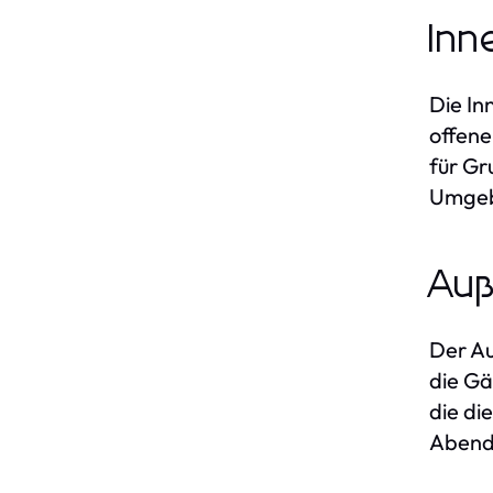
Inn
Die In
offene
für Gr
Umgeb
Auß
Der Au
die Gä
die di
Abend 