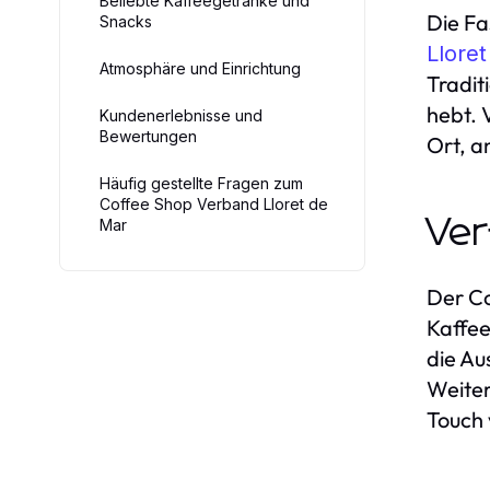
Beliebte Kaffeegetränke und
Die Fa
Snacks
Llore
Atmosphäre und Einrichtung
Tradit
hebt. 
Kundenerlebnisse und
Bewertungen
Ort, a
Häufig gestellte Fragen zum
Coffee Shop Verband Lloret de
Ver
Mar
Der Co
Kaffee
die Au
Weiter
Touch 