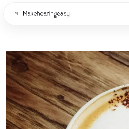
Makehearingeasy
M