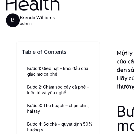
Health
Brenda Williams
B
admin
Table of Contents
Một ly
của cả
Bước 1: Gieo hạt – khởi đầu của
đen sá
giấc mơ cà phê
Hãy c
thưởn
Bước 2: Chăm sóc cây cà phê –
kiên trì và yêu nghề
Bư
Bước 3: Thu hoạch – chọn chín,
hái tay
mơ
Bước 4: Sơ chế – quyết định 50%
hương vị