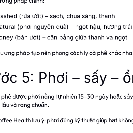
ương pháp chính:
ashed (rửa ướt)
– sạch, chua sáng, thanh
atural (phơi nguyên quả)
– ngọt hậu, hương trái 
oney (bán ướt)
– cân bằng giữa thanh và ngọt
ương pháp tạo nên phong cách ly cà phê khác nhau,
ớc 5: Phơi – sấy – 
 phê được phơi nắng tự nhiên 15–30 ngày hoặc sấy
ữ lâu và rang chuẩn.
ffee Health lưu ý: phơi đúng kỹ thuật giúp hạt khô