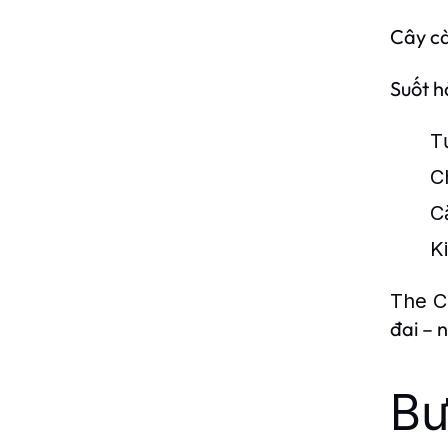
Cây cà
Suốt h
T
C
C
K
The C
đai – 
Bư