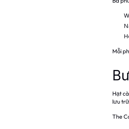
Ba ph
W
N
H
Mỗi ph
Bư
Hạt cà
lưu tr
The Co