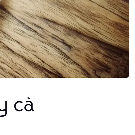
ly cà