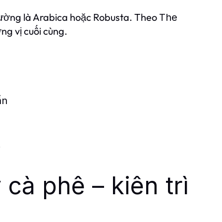
hường là Arabica hoặc Robusta. Theo
The
ng vị cuối cùng.
ẩn
.
cà phê – kiên trì