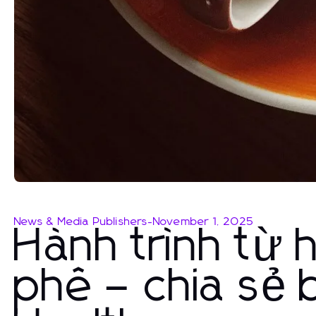
News & Media Publishers
-
November 1, 2025
Hành trình từ 
phê – chia sẻ 