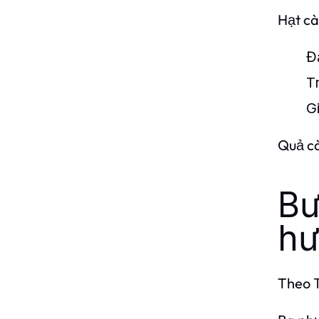
Hạt cà
Đ
T
G
Quả cà
Bư
hư
Theo