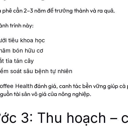
 phê cần 2–3 năm để trưởng thành và ra quả.
ành trình này:
ưới tiêu khoa học
hăm bón hữu cơ
ắt tỉa tán cây
iểm soát sâu bệnh tự nhiên
đánh giá, canh tác bền vững giúp cà 
offee Health
nguồn tài sản vô giá của nông nghiệp.
ớc 3: Thu hoạch – c