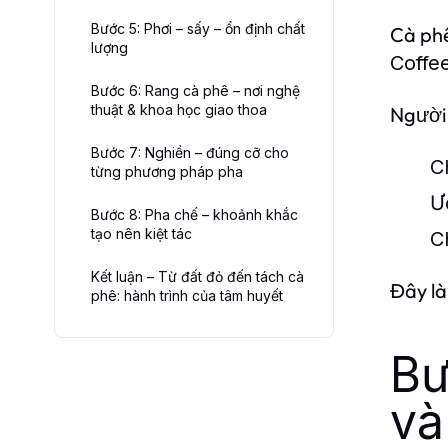
Bước 5: Phơi – sấy – ổn định chất
Cà phê
lượng
Coffe
Bước 6: Rang cà phê – nơi nghệ
thuật & khoa học giao thoa
Người
Bước 7: Nghiền – đúng cỡ cho
C
từng phương pháp pha
Ư
Bước 8: Pha chế – khoảnh khắc
tạo nên kiệt tác
C
Kết luận – Từ đất đỏ đến tách cà
Đây là
phê: hành trình của tâm huyết
Bư
và