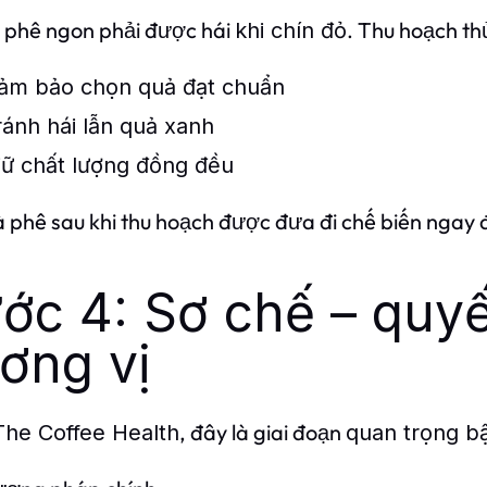
 phê ngon phải được hái
. Thu hoạch th
khi chín đỏ
ảm bảo chọn quả đạt chuẩn
ránh hái lẫn quả xanh
iữ chất lượng đồng đều
 phê sau khi thu hoạch được đưa đi chế biến ngay 
ớc 4: Sơ chế – quy
ơng vị
, đây là giai đoạn
The Coffee Health
quan trọng b