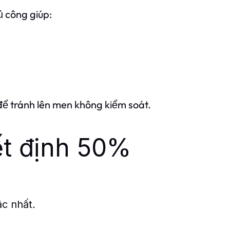
ủ công giúp:
để tránh lên men không kiểm soát.
ết định 50%
.
ậc nhất